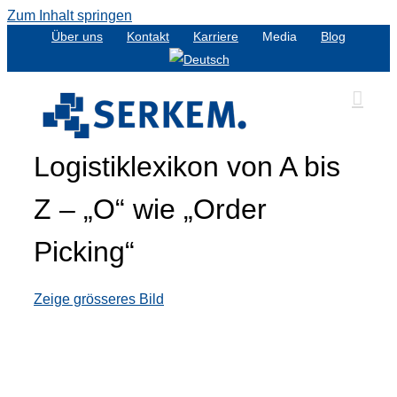
Zum Inhalt springen
Über uns
Kontakt
Karriere
Media
Blog
Logistiklexikon von A bis
Z – „O“ wie „Order
Picking“
Zeige grösseres Bild