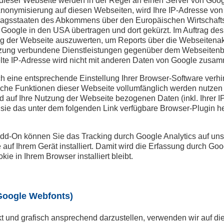
 dieser Webseite werden in der Regel an einen Server von Goog
-Anonymisierung auf diesen Webseiten, wird Ihre IP-Adresse von
ragsstaaten des Abkommens über den Europäischen Wirtschafts
n Google in den USA übertragen und dort gekürzt. Im Auftrag de
ng der Webseite auszuwerten, um Reports über die Webseitena
utzung verbundene Dienstleistungen gegenüber dem Webseitenb
elte IP-Adresse wird nicht mit anderen Daten von Google zusam
 eine entsprechende Einstellung Ihrer Browser-Software verhin
liche Funktionen dieser Webseite vollumfänglich werden nutzen
 auf Ihre Nutzung der Webseite bezogenen Daten (inkl. Ihrer 
sie das unter dem folgenden Link verfügbare Browser-Plugin he
Add-On können Sie das Tracking durch Google Analytics auf un
auf Ihrem Gerät installiert. Damit wird die Erfassung durch Goo
ie in Ihrem Browser installiert bleibt.
Google Webfonts)
t und grafisch ansprechend darzustellen, verwenden wir auf di