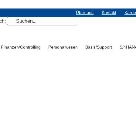
Über uns
Kontakt
Karri
ch:
Finanzen/Controlling
Personalwesen
Basis/Support
S/4HAN