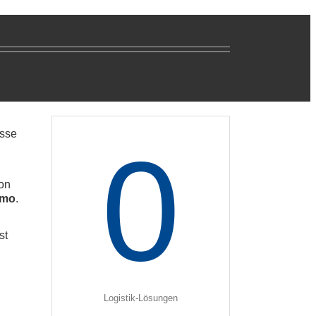
esse
0
fon
emo
.
st
Logistik-Lösungen