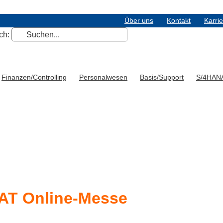
Über uns
Kontakt
Karri
ch:
Finanzen/Controlling
Personalwesen
Basis/Support
S/4HAN
AT Online-Messe