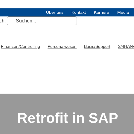
Über uns
Kontakt
Karriere
Media
ch:
Finanzen/Controlling
Personalwesen
Basis/Support
S/4HAN
Retrofit in SAP