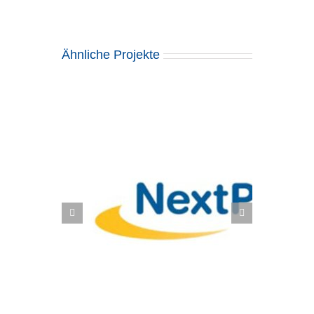
Ähnliche Projekte
formes,
Scott Sports SA: Zukunftssichere
 SAP Fiori
Supply Chain mit SAP EWM und
S/4HANA Fashion