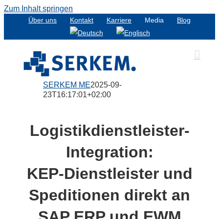
Zum Inhalt springen
Über uns
Kontakt
Karriere
Media
Blog
SERKEM ME
2025-09-
23T16:17:01+02:00
Logistikdienstleister-
Integration:
KEP-Dienstleister und
Speditionen direkt an
SAP ERP und EWM