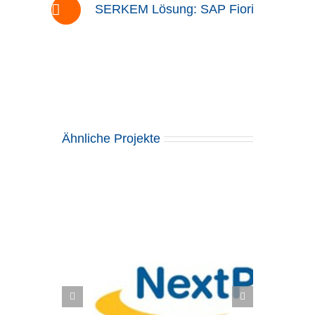
SERKEM Lösung: SAP Fiori
Ähnliche Projekte
formes,
Scott Sports SA: Zukunftssichere
 SAP Fiori
Supply Chain mit SAP EWM und
S/4HANA Fashion