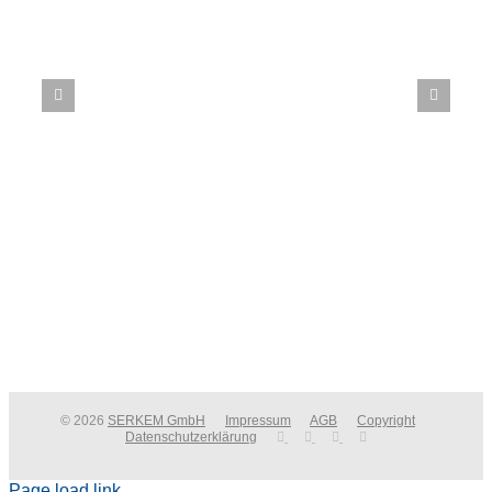
Integration der SAP-basierten E-
Invoicing-Lösung (ZUGFeRD &
satz
PEPPOL)
© 2026
SERKEM GmbH
Impressum
AGB
Copyright
Datenschutzerklärung
Page load link