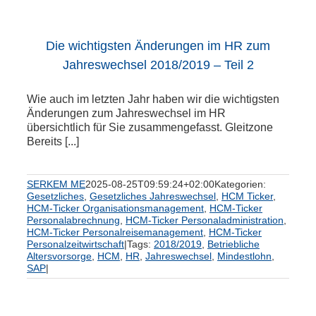
Die wichtigsten Änderungen im HR zum
Jahreswechsel 2018/2019 – Teil 2
Wie auch im letzten Jahr haben wir die wichtigsten
Änderungen zum Jahreswechsel im HR
übersichtlich für Sie zusammengefasst. Gleitzone
Bereits [...]
SERKEM ME
2025-08-25T09:59:24+02:00
Kategorien:
Gesetzliches
,
Gesetzliches Jahreswechsel
,
HCM Ticker
,
HCM-Ticker Organisationsmanagement
,
HCM-Ticker
Personalabrechnung
,
HCM-Ticker Personaladministration
,
HCM-Ticker Personalreisemanagement
,
HCM-Ticker
Personalzeitwirtschaft
|
Tags:
2018/2019
,
Betriebliche
Altersvorsorge
,
HCM
,
HR
,
Jahreswechsel
,
Mindestlohn
,
SAP
|