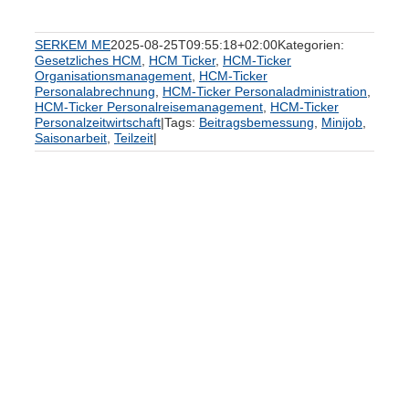
SERKEM ME
2025-08-25T09:55:18+02:00
Kategorien:
Gesetzliches HCM
,
HCM Ticker
,
HCM-Ticker
Organisationsmanagement
,
HCM-Ticker
Personalabrechnung
,
HCM-Ticker Personaladministration
,
HCM-Ticker Personalreisemanagement
,
HCM-Ticker
Personalzeitwirtschaft
|
Tags:
Beitragsbemessung
,
Minijob
,
Saisonarbeit
,
Teilzeit
|