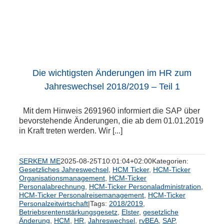
Die wichtigsten Änderungen im HR zum
Jahreswechsel 2018/2019 – Teil 1
Mit dem Hinweis 2691960 informiert die SAP über
bevorstehende Änderungen, die ab dem 01.01.2019
in Kraft treten werden. Wir [...]
SERKEM ME
2025-08-25T10:01:04+02:00
Kategorien:
Gesetzliches Jahreswechsel
,
HCM Ticker
,
HCM-Ticker
Organisationsmanagement
,
HCM-Ticker
Personalabrechnung
,
HCM-Ticker Personaladministration
,
HCM-Ticker Personalreisemanagement
,
HCM-Ticker
Personalzeitwirtschaft
|
Tags:
2018/2019
,
Betriebsrentenstärkungsgesetz
,
Elster
,
gesetzliche
Änderung
,
HCM
,
HR
,
Jahreswechsel
,
rvBEA
,
SAP
,