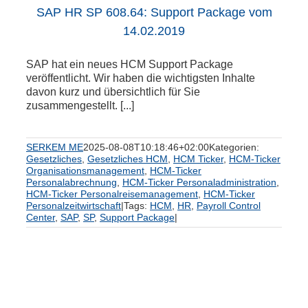
SAP HR SP 608.64: Support Package vom
14.02.2019
SAP hat ein neues HCM Support Package
veröffentlicht. Wir haben die wichtigsten Inhalte
davon kurz und übersichtlich für Sie
zusammengestellt. [...]
SERKEM ME
2025-08-08T10:18:46+02:00
Kategorien:
Gesetzliches
,
Gesetzliches HCM
,
HCM Ticker
,
HCM-Ticker
Organisationsmanagement
,
HCM-Ticker
Personalabrechnung
,
HCM-Ticker Personaladministration
,
HCM-Ticker Personalreisemanagement
,
HCM-Ticker
Personalzeitwirtschaft
|
Tags:
HCM
,
HR
,
Payroll Control
Center
,
SAP
,
SP
,
Support Package
|