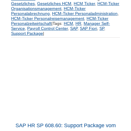
Gesetzliches
,
Gesetzliches HCM
,
HCM Ticker
,
HCM-Ticker
Organisationsmanagement
,
HCM-Ticker
Personalabrechnung
,
HCM-Ticker Personaladministration
,
HCM-Ticker Personalreisemanagement
,
HCM-Ticker
Personalzeitwirtschaft
|
Tags:
HCM
,
HR
,
Manager Self-
Service
,
Payroll Control Center
,
SAP
,
SAP Fiori
,
SP
,
Support Package
|
SAP HR SP 608.60: Support Package vom