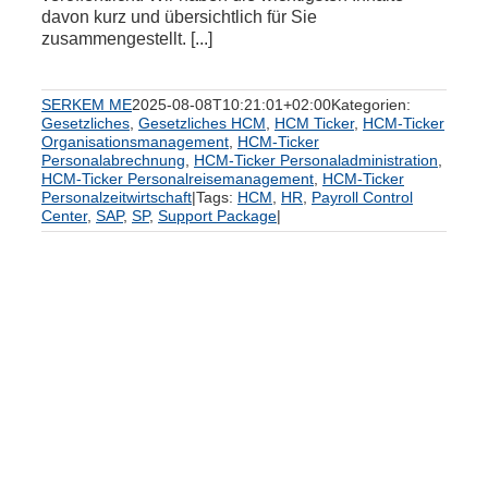
davon kurz und übersichtlich für Sie
zusammengestellt. [...]
SERKEM ME
2025-08-08T10:21:01+02:00
Kategorien:
Gesetzliches
,
Gesetzliches HCM
,
HCM Ticker
,
HCM-Ticker
Organisationsmanagement
,
HCM-Ticker
Personalabrechnung
,
HCM-Ticker Personaladministration
,
HCM-Ticker Personalreisemanagement
,
HCM-Ticker
Personalzeitwirtschaft
|
Tags:
HCM
,
HR
,
Payroll Control
Center
,
SAP
,
SP
,
Support Package
|