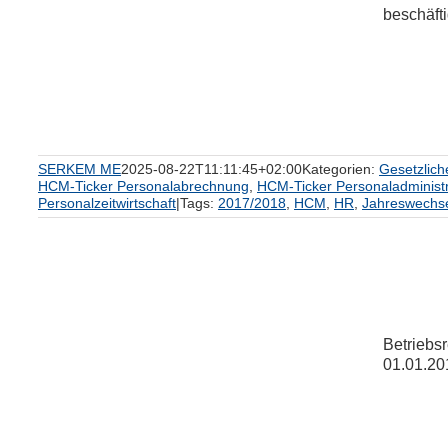
beschäfti
um
SERKEM ME
2025-08-22T11:11:45+02:00
Kategorien:
Gesetzlich
HCM-Ticker Personalabrechnung
,
HCM-Ticker Personaladministr
Personalzeitwirtschaft
|
Tags:
2017/2018
,
HCM
,
HR
,
Jahreswechs
Betriebsr
01.01.201
um