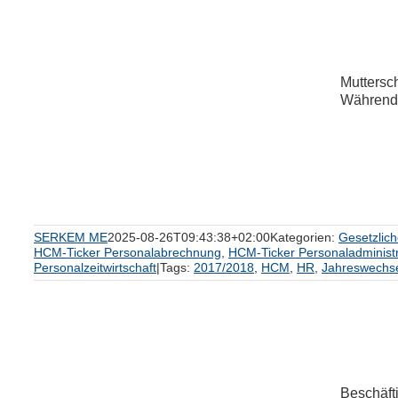
Muttersch
Während d
um
SERKEM ME
2025-08-26T09:43:38+02:00
Kategorien:
Gesetzlic
HCM-Ticker Personalabrechnung
,
HCM-Ticker Personaladministr
Personalzeitwirtschaft
|
Tags:
2017/2018
,
HCM
,
HR
,
Jahreswechs
Beschäft