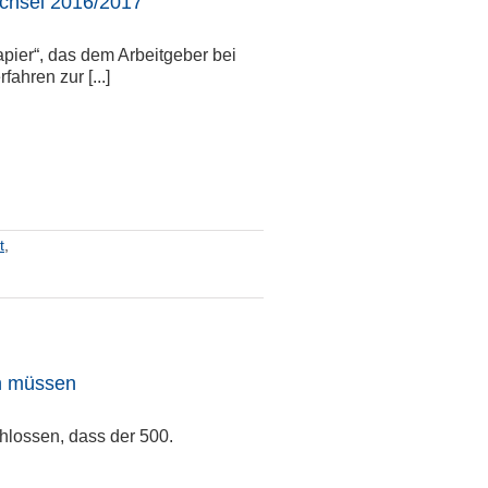
chsel 2016/2017
pier“, das dem Arbeitgeber bei
ahren zur [...]
t
,
n müssen
hlossen, dass der 500.