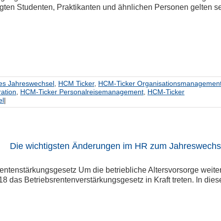
gten Studenten, Praktikanten und ähnlichen Personen gelten sei
es Jahreswechsel
,
HCM Ticker
,
HCM-Ticker Organisationsmanagemen
ation
,
HCM-Ticker Personalreisemanagement
,
HCM-Ticker
el
|
Die wichtigsten Änderungen im HR zum Jahreswechse
entenstärkungsgesetz Um die betriebliche Altersvorsorge weiter
8 das Betriebsrentenverstärkungsgesetz in Kraft treten. In diesem