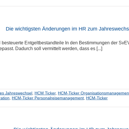
Die wichtigsten Änderungen im HR zum Jahreswechse
 besteuerte Entgeltbestandteile In den Bestimmungen der SvE
passt. Dadurch soll vermittelt werden, dass es [...]
hes Jahreswechsel
,
HCM Ticker
,
HCM-Ticker Organisationsmanagemen
ation
,
HCM-Ticker Personalreisemanagement
,
HCM-Ticker