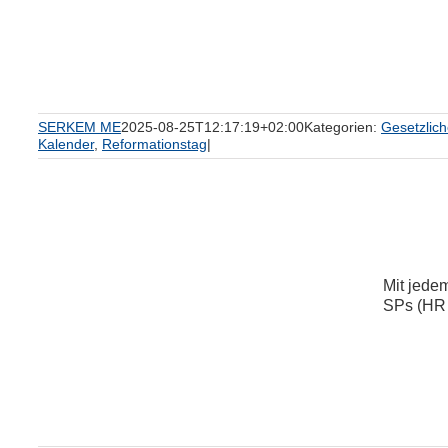
SERKEM ME
2025-08-25T12:17:19+02:00
Kategorien:
Gesetzlic
Kalender
,
Reformationstag
|
Mit jede
SPs (HR 
6