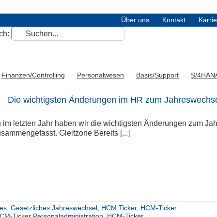
Über uns
Kontakt
Karri
ch:
Finanzen/Controlling
Personalwesen
Basis/Support
S/4HAN
Die wichtigsten Änderungen im HR zum Jahreswechsel
 im letzten Jahr haben wir die wichtigsten Änderungen zum Ja
usammengefasst. Gleitzone Bereits [...]
hes
,
Gesetzliches Jahreswechsel
,
HCM Ticker
,
HCM-Ticker
CM-Ticker Personaladministration
,
HCM-Ticker