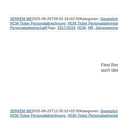
SERKEM ME
2025-08-26T09:02:16+02:00
Kategorien:
Gesetzlic
HCM-Ticker Personalabrechnung
,
HCM-Ticker Personaladministr
Personalzeitwirtschaft
|
Tags:
2017/2018
,
HCM
,
HR
,
Jahreswechs
Flexi Re
auch über
um
SERKEM ME
2025-08-25T12:05:52+02:00
Kategorien:
Gesetzlic
HCM-Ticker Personalabrechnung
,
HCM-Ticker Personaladministr