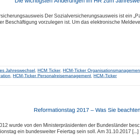
Die wichtigsten Änderungen im HR zum Jahreswe
rsicherungsausweis Der Sozialversicherungsausweis ist ein „Pa
r Beschäftigung vorzulegen ist. Um das elektronische Meldeverf
hes Jahreswechsel
,
HCM Ticker
,
HCM-Ticker Organisationsmanagemen
ation
,
HCM-Ticker Personalreisemanagement
,
HCM-Ticker
Reformationstag 2017 – Was Sie beachte
2012 wurde von den Ministerpräsidenten der Bundesländer besc
onstag ein bundesweiter Feiertag sein soll. Am 31.10.2017 [...]