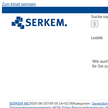
Zum Inhalt springen
Suche na
Logistik
Wie auch
für Sie z
um
SERKEM ME
2025-08-25T09:59:24+02:00
Kategorien:
Gesetzlic
Organisationsmanagement
,
HCM-Ticker Personalabrechnung
,
H