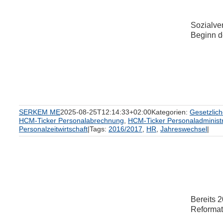
Sozialve
Beginn de
um
SERKEM ME
2025-08-25T12:14:33+02:00
Kategorien:
Gesetzlic
HCM-Ticker Personalabrechnung
,
HCM-Ticker Personaladministr
Personalzeitwirtschaft
|
Tags:
2016/2017
,
HR
,
Jahreswechsel
|
Bereits 
Reformati