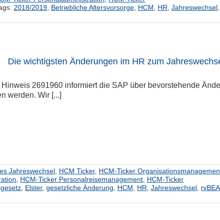
ags:
2018/2019
,
Betriebliche Altersvorsorge
,
HCM
,
HR
,
Jahreswechsel
,
Die wichtigsten Änderungen im HR zum Jahreswechsel
Hinweis 2691960 informiert die SAP über bevorstehende Ände
en werden. Wir [...]
hes Jahreswechsel
,
HCM Ticker
,
HCM-Ticker Organisationsmanagemen
ation
,
HCM-Ticker Personalreisemanagement
,
HCM-Ticker
sgesetz
,
Elster
,
gesetzliche Änderung
,
HCM
,
HR
,
Jahreswechsel
,
rvBEA