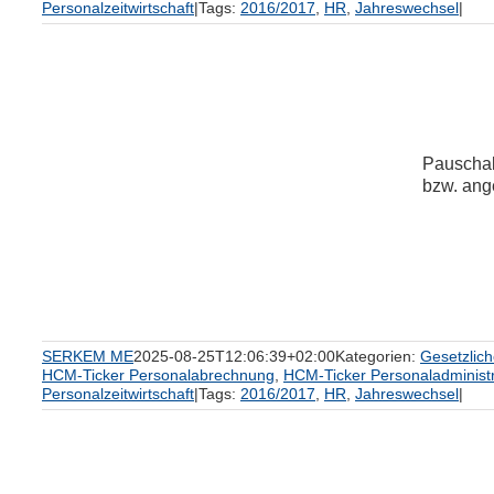
Personalzeitwirtschaft
|
Tags:
2016/2017
,
HR
,
Jahreswechsel
|
Pauschal
bzw. ange
um
SERKEM ME
2025-08-25T12:06:39+02:00
Kategorien:
Gesetzlic
HCM-Ticker Personalabrechnung
,
HCM-Ticker Personaladministr
Personalzeitwirtschaft
|
Tags:
2016/2017
,
HR
,
Jahreswechsel
|