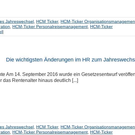
hes Jahreswechsel
,
HCM Ticker
,
HCM-Ticker Organisationsmanagemen
ation
,
HCM-Ticker Personalreisemanagement
,
HCM-Ticker
el
|
Die wichtigsten Änderungen im HR zum Jahreswechse
nte Am 14. September 2016 wurde ein Gesetzesentwurf veröffent
 das Rentenalter hinaus deutlich [...]
hes Jahreswechsel
,
HCM Ticker
,
HCM-Ticker Organisationsmanagemen
ation
,
HCM-Ticker Personalreisemanagement
,
HCM-Ticker