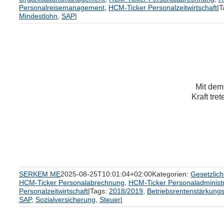
Personalreisemanagement
,
HCM-Ticker Personalzeitwirtschaft
|
T
Mindestlohn
,
SAP
|
Mit dem 
Kraft tret
um
SERKEM ME
2025-08-25T10:01:04+02:00
Kategorien:
Gesetzlic
HCM-Ticker Personalabrechnung
,
HCM-Ticker Personaladministr
Personalzeitwirtschaft
|
Tags:
2018/2019
,
Betriebsrentenstärkung
SAP
,
Sozialversicherung
,
Steuer
|