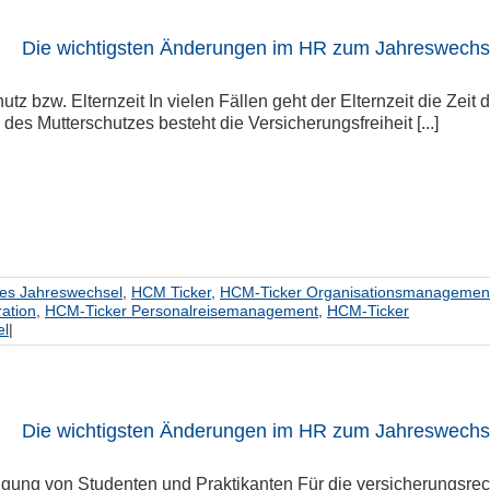
Die wichtigsten Änderungen im HR zum Jahreswechse
utz bzw. Elternzeit In vielen Fällen geht der Elternzeit die Zeit
es Mutterschutzes besteht die Versicherungsfreiheit [...]
hes Jahreswechsel
,
HCM Ticker
,
HCM-Ticker Organisationsmanagemen
ation
,
HCM-Ticker Personalreisemanagement
,
HCM-Ticker
el
|
Die wichtigsten Änderungen im HR zum Jahreswechse
igung von Studenten und Praktikanten Für die versicherungsrec