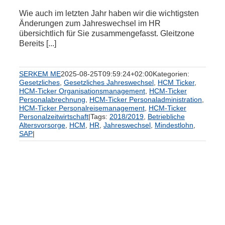
Wie auch im letzten Jahr haben wir die wichtigsten
Änderungen zum Jahreswechsel im HR
übersichtlich für Sie zusammengefasst. Gleitzone
Bereits [...]
SERKEM ME
2025-08-25T09:59:24+02:00
Kategorien:
Gesetzliches
,
Gesetzliches Jahreswechsel
,
HCM Ticker
,
HCM-Ticker Organisationsmanagement
,
HCM-Ticker
Personalabrechnung
,
HCM-Ticker Personaladministration
,
HCM-Ticker Personalreisemanagement
,
HCM-Ticker
Personalzeitwirtschaft
|
Tags:
2018/2019
,
Betriebliche
Altersvorsorge
,
HCM
,
HR
,
Jahreswechsel
,
Mindestlohn
,
SAP
|