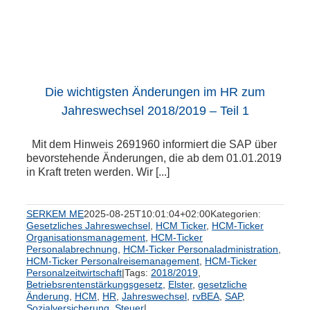
Die wichtigsten Änderungen im HR zum
Jahreswechsel 2018/2019 – Teil 1
Mit dem Hinweis 2691960 informiert die SAP über
bevorstehende Änderungen, die ab dem 01.01.2019
in Kraft treten werden. Wir [...]
SERKEM ME
2025-08-25T10:01:04+02:00
Kategorien:
Gesetzliches Jahreswechsel
,
HCM Ticker
,
HCM-Ticker
Organisationsmanagement
,
HCM-Ticker
Personalabrechnung
,
HCM-Ticker Personaladministration
,
HCM-Ticker Personalreisemanagement
,
HCM-Ticker
Personalzeitwirtschaft
|
Tags:
2018/2019
,
Betriebsrentenstärkungsgesetz
,
Elster
,
gesetzliche
Änderung
,
HCM
,
HR
,
Jahreswechsel
,
rvBEA
,
SAP
,
Sozialversicherung
,
Steuer
|