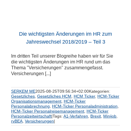
Die wichtigsten Änderungen im HR zum
Jahreswechsel 2018/2019 – Teil 3
Im dritten Teil unserer Blogreihe haben wir für Sie
die wichtigsten Änderungen im HR rund um das
Thema "Versicherungen" zusammengefasst.
Versicherungen [...]
SERKEM ME
2025-08-25T09:56:34+02:00
Kategorien:
Gesetzliches
,
Gesetzliches HCM
,
HCM Ticker
,
HCM-Ticker
Organisationsmanagement
,
HCM-Ticker
Personalabrechnung
,
HCM-Ticker Personaladministration
,
HCM-Ticker Personalreisemanagement
,
HCM-Ticker
Personalzeitwirtschaft
|
Tags:
A1-Verfahren
,
Brexit
,
Minijob
,
rvBEA
,
Versicherungen
|