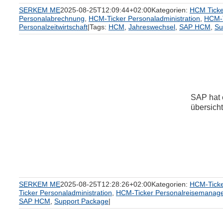
SERKEM ME
2025-08-25T12:09:44+02:00
Kategorien:
HCM Ticke
Personalabrechnung
,
HCM-Ticker Personaladministration
,
HCM-T
Personalzeitwirtschaft
|
Tags:
HCM
,
Jahreswechsel
,
SAP HCM
,
Su
SAP hat 
übersicht
m
SERKEM ME
2025-08-25T12:28:26+02:00
Kategorien:
HCM-Ticke
Ticker Personaladministration
,
HCM-Ticker Personalreisemanag
SAP HCM
,
Support Package
|