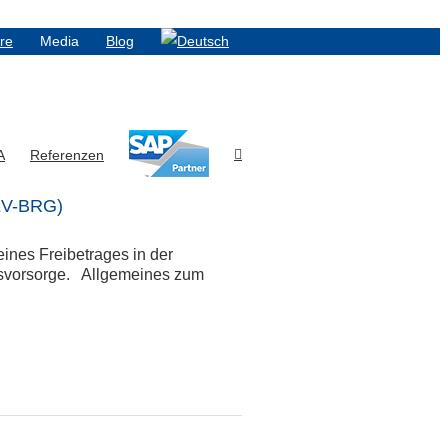
ere
Media
Blog
A
Referenzen
GKV-BRG)
ines Freibetrages in der
ersvorsorge. Allgemeines zum