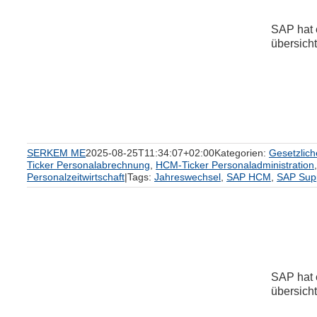
SAP hat 
übersicht
e
SERKEM ME
2025-08-25T11:34:07+02:00
Kategorien:
Gesetzlic
Ticker Personalabrechnung
,
HCM-Ticker Personaladministration
Personalzeitwirtschaft
|
Tags:
Jahreswechsel
,
SAP HCM
,
SAP Sup
SAP hat 
übersicht
m