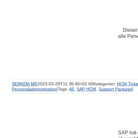
Dieser A
alle Pers
en
SERKEM ME
2023-03-29T11:36:46+02:00
Kategorien:
HCM Ticke
Personaladministration
|
Tags:
A5
,
SAP HCM
,
Support Package
|
SAP hat 