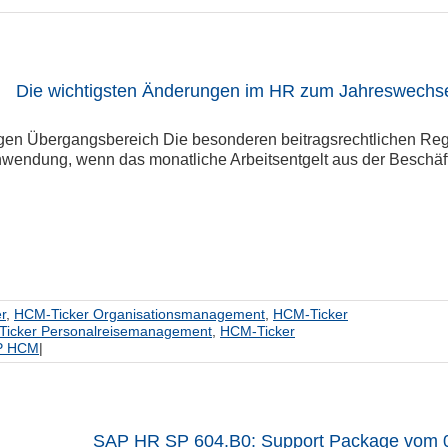
Die wichtigsten Änderungen im HR zum Jahreswechsel
n Übergangsbereich Die besonderen beitragsrechtlichen Re
nwendung, wenn das monatliche Arbeitsentgelt aus der Beschäft
r
,
HCM-Ticker Organisationsmanagement
,
HCM-Ticker
icker Personalreisemanagement
,
HCM-Ticker
P HCM
|
SAP HR SP 604.B0: Support Package vom 