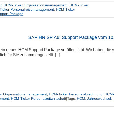
r
,
HCM-Ticker Organisationsmanagement
,
HCM-Ticker
icker Personalreisemanagement
,
HCM-Ticker
pport Package
|
SAP HR SP A6: Support Package vom 10
ein neues HCM Support Package veröffentlicht. Wir haben die w
lich für Sie zusammengestellt. [...]
r Organisationsmanagement
,
HCM-Ticker Personalabrechnung
,
HCM-
ement
,
HCM-Ticker Personalzeitwirtschaft
|
Tags:
HCM
,
Jahreswechsel
,