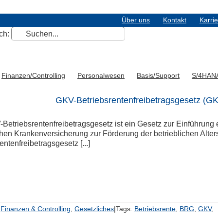
Über uns
Kontakt
Karri
ch:
Finanzen/Controlling
Personalwesen
Basis/Support
S/4HAN
GKV-Betriebsrentenfreibetragsgesetz (
etriebsrentenfreibetragsgesetz ist ein Gesetz zur Einführung e
chen Krankenversicherung zur Förderung der betrieblichen Alt
entenfreibetragsgesetz [...]
,
Finanzen & Controlling
,
Gesetzliches
|
Tags:
Betriebsrente
,
BRG
,
GKV
,