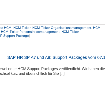
hes HCM
,
HCM Ticker
,
HCM-Ticker Organisationsmanagement
,
HCM-
,
HCM-Ticker Personalreisemanagement
,
HCM-Ticker
P Support Package
|
SAP HR SP A7 und A8: Support Packages vom 07.1
zwei neue HCM Support Packages veröffentlicht. Wir haben die 
hsel kurz und übersichtlich für Sie [...]