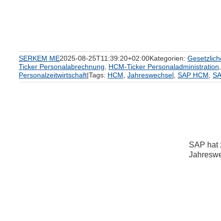
SERKEM ME
2025-08-25T11:39:20+02:00
Kategorien:
Gesetzlic
Ticker Personalabrechnung
,
HCM-Ticker Personaladministration
Personalzeitwirtschaft
|
Tags:
HCM
,
Jahreswechsel
,
SAP HCM
,
SA
SAP hat 
Jahreswec
6