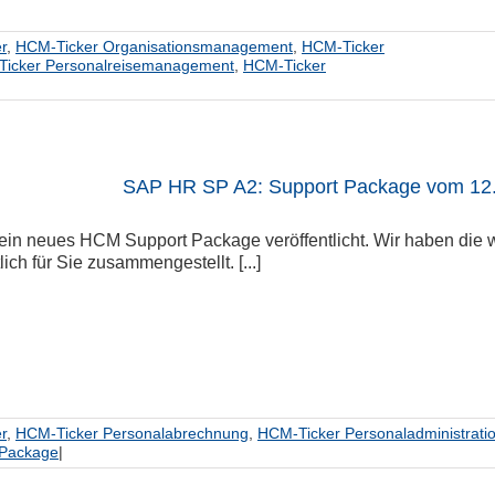
r
,
HCM-Ticker Organisationsmanagement
,
HCM-Ticker
icker Personalreisemanagement
,
HCM-Ticker
SAP HR SP A2: Support Package vom 12
ein neues HCM Support Package veröffentlicht. Wir haben die w
lich für Sie zusammengestellt. [...]
r
,
HCM-Ticker Personalabrechnung
,
HCM-Ticker Personaladministrati
 Package
|