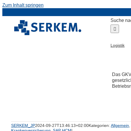
Zum Inhalt springen
Suche na
Logistik
Das GKV-B
gesetzli
Betriebsr
SERKEM_JP
2024-09-27T13:46:13+02:00
Kategorien:
Allgemein
Krankenversicherung
,
SAP HCM
|