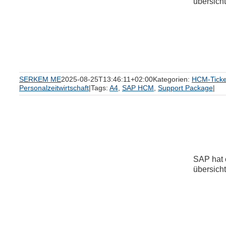
übersicht
m
SERKEM ME
2025-08-25T13:46:11+02:00
Kategorien:
HCM-Ticke
Personalzeitwirtschaft
|
Tags:
A4
,
SAP HCM
,
Support Package
|
SAP hat 
übersicht
m