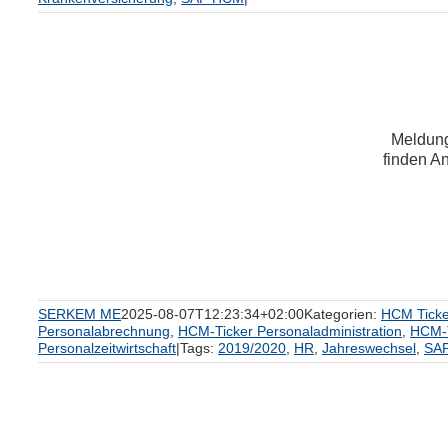
Meldunge
finden A
um
SERKEM ME
2025-08-07T12:23:34+02:00
Kategorien:
HCM Ticke
Personalabrechnung
,
HCM-Ticker Personaladministration
,
HCM-T
Personalzeitwirtschaft
|
Tags:
2019/2020
,
HR
,
Jahreswechsel
,
SA