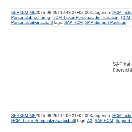
SERKEM ME
2025-08-25T13:49:27+02:00
Kategorien:
HCM Ticke
Personalabrechnung
,
HCM-Ticker Personaladministration
,
HCM-T
Personalzeitwirtschaft
|
Tags:
SAP HCM
,
SAP Support Package
|
SAP hat 
übersicht
m
SERKEM ME
2025-08-25T14:09:21+02:00
Kategorien:
HCM Ticke
HCM-Ticker Personalzeitwirtschaft
|
Tags:
A2
,
SAP HCM
,
Support