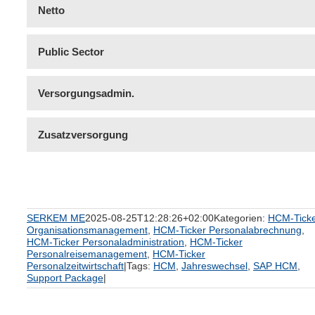
Netto
Public Sector
Versorgungsadmin.
Zusatzversorgung
SERKEM ME
2025-08-25T12:28:26+02:00
Kategorien:
HCM-Tick
Organisationsmanagement
,
HCM-Ticker Personalabrechnung
,
HCM-Ticker Personaladministration
,
HCM-Ticker
Personalreisemanagement
,
HCM-Ticker
Personalzeitwirtschaft
|
Tags:
HCM
,
Jahreswechsel
,
SAP HCM
,
Support Package
|