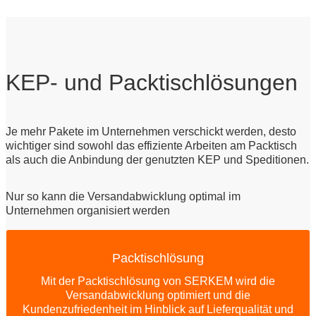
KEP- und Packtischlösungen
Je mehr Pakete im Unternehmen verschickt werden, desto
wichtiger sind sowohl das effiziente Arbeiten am Packtisch
als auch die Anbindung der genutzten KEP und Speditionen.
Nur so kann die Versandabwicklung optimal im
Unternehmen organisiert werden
Packtischlösung
SERKEM Lösung
Ihre Vorteile auf einen Blick: Geführter
Mit der Packtischlösung von SERKEM wird die
Verpackungsprozess, Ausliefermonitor,
Versandabwicklung optimiert und die
Scanneranbindung, Waagenanbindung, Etikettierung
Kundenzufriedenheit im Hinblick auf Lieferqualität und