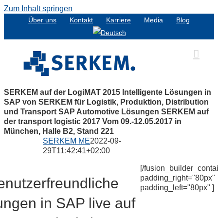
Zum Inhalt springen
Über uns
Kontakt
Karriere
Media
Blog
SERKEM auf der LogiMAT 2015
Intelligente Lösungen in
SAP von SERKEM
für Logistik, Produktion, Distribution
und Transport
SAP Automotive Lösungen
SERKEM auf
der transport logistic 2017
Vom 09.-12.05.2017 in
München, Halle B2, Stand 221
SERKEM ME
2022-09-
29T11:42:41+02:00
[/fusion_builder_conta
padding_right="80px"
enutzerfreundliche
padding_left="80px" ]
ngen in SAP live auf