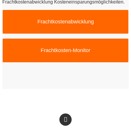
Frachtkostenabwicklung Kosteneinsparungsmöglichkeiten.
Frachtkostenabwicklung
SERKEM Lösung
Mit der Frachtkosten-Lösung von SERKEM profitieren
Sie von einer transparenten, effizienten &
zuverlässigen Frachtkostenabrechnung.
Frachtkosten-Monitor
SERKEM Lösung
Zur Lösung
Der Frachtkosten-Monitor ermöglicht die automatisierte
Frachtkostenabrechnung innerhalb von
Toleranzgrenzen.
Zur Lösung