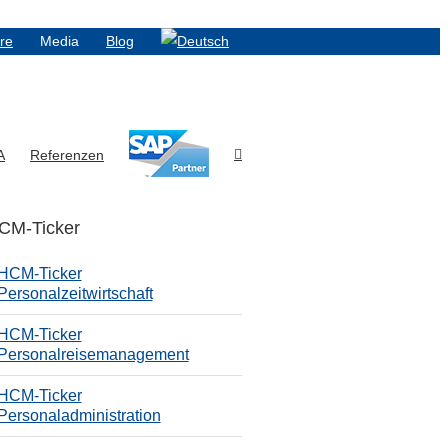
ere
Media
Blog
A
Referenzen
CM-Ticker
HCM-Ticker
Personalzeitwirtschaft
HCM-Ticker
Personalreisemanagement
HCM-Ticker
Personaladministration