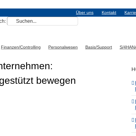
Über uns
Kontakt
Karri
ch:
Finanzen/Controlling
Personalwesen
Basis/Support
S/4HAN
nternehmen:
H
gestützt bewegen