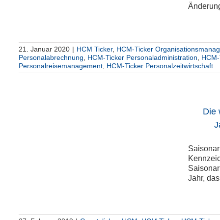
Änderunge
21. Januar 2020
|
HCM Ticker
,
HCM-Ticker Organisationsmana
Personalabrechnung
,
HCM-Ticker Personaladministration
,
HCM-T
Personalreisemanagement
,
HCM-Ticker Personalzeitwirtschaft
Die
J
Saisonarb
um
Kennzeic
Saisonar
Jahr, das