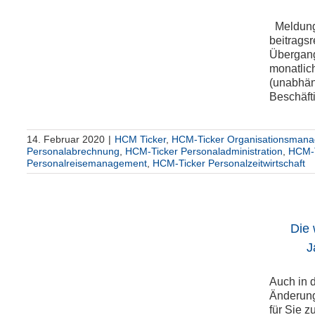
Meldung
um
beitrags
Übergang
monatlic
(unabhän
Beschäfti
14. Februar 2020
|
HCM Ticker
,
HCM-Ticker Organisationsman
Personalabrechnung
,
HCM-Ticker Personaladministration
,
HCM-T
Personalreisemanagement
,
HCM-Ticker Personalzeitwirtschaft
Die
J
Auch in 
um
Änderung
für Sie 