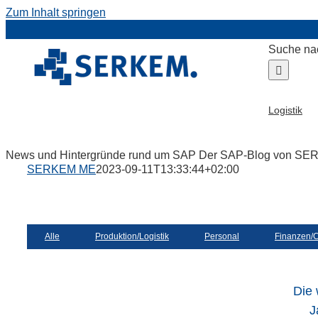
Zum Inhalt springen
Suche na
Logistik
News und Hintergründe rund um SAP
Der SAP-Blog von S
SERKEM ME
2023-09-11T13:33:44+02:00
Alle
Produktion/Logistik
Personal
Finanzen/C
Die
J