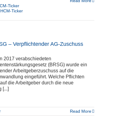
Read More
CM-Ticker
,
HCM-Ticker
G – Verpflichtender AG-Zuschuss
in 2017 verabschiedeten
rentenstärkungsgesetz (BRSG) wurde ein
tender Arbeitgeberzuschuss auf die
mwandlung eingeführt. Welche Pflichten
uf die Arbeitgeber durch die neue
[...]
r
Read More