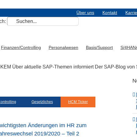
Über uns
Kontakt
Karri
ch:
Finanzen/Controlling
Personalwesen
Basis/Support
S/4HAN
ERKEM
Über aktuelle SAP-Themen informiert
Der SAP-Blog vo
N
ontrolling
Gesetzliches
HCM Ticker
 wichtigsten Änderungen im HR zum
ahreswechsel 2019/2020 – Teil 2