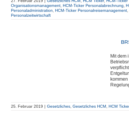
27. Februar 2019
|
Gesetzliches HCM
,
HCM Ticker
,
HCM-Ticker
Organisationsmanagement
,
HCM-Ticker Personalabrechnung
,
H
Personaladministration
,
HCM-Ticker Personalreisemanagement
Personalzeitwirtschaft
BRS
Mit dem 
Betriebs
verpflich
s
Entgeltu
kommen a
Regelung 
25. Februar 2019
|
Gesetzliches
,
Gesetzliches HCM
,
HCM Ticke