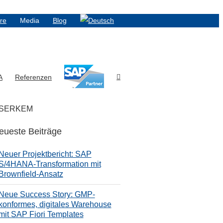
ere
Media
Blog
A
Referenzen
n SERKEM
eueste Beiträge
Neuer Projektbericht: SAP
S/4HANA-Transformation mit
Brownfield-Ansatz
Neue Success Story: GMP-
konformes, digitales Warehouse
mit SAP Fiori Templates