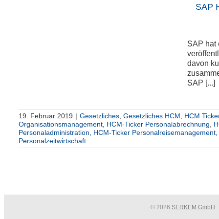
SAP H
SAP hat
e
veröffent
davon kur
zusammen
SAP [...]
19. Februar 2019
|
Gesetzliches
,
Gesetzliches HCM
,
HCM Ticke
Organisationsmanagement
,
HCM-Ticker Personalabrechnung
,
H
Personaladministration
,
HCM-Ticker Personalreisemanagement
Personalzeitwirtschaft
© 2026
SERKEM GmbH