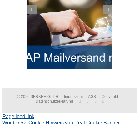
SAP EWM Migrationstool:
s SAP ERP
Lagerplätze und Bestände von
it PDF
SAP WM auf SAP EWM
migrieren
© 2026
SERKEM GmbH
Impressum
AGB
Copyright
Datenschutzerklärung
Page load link
WordPress Cookie Hinweis von Real Cookie Banner