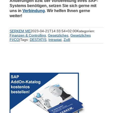
Änderungen bzw. der Vorbereitung Ihres SAP-
Systems benötigen, setzen Sie sich gerne mit
uns in
Verbindung
. Wir helfen Ihnen gerne
weiter!
SERKEM ME
2023-04-21T14:33:54+02:00
Kategorien:
Finanzen & Controlling
,
Gesetzliches
,
Gesetzliches
FI/CO
|
Tags:
DESTATIS
,
Intrastat
,
Zoll
|