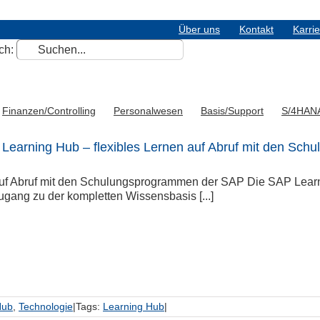
Über uns
Kontakt
Karri
ch:
Finanzen/Controlling
Personalwesen
Basis/Support
S/4HAN
Learning Hub – flexibles Lernen auf Abruf mit den Sc
uf Abruf mit den Schulungsprogrammen der SAP Die SAP Learn
ugang zu der kompletten Wissensbasis [...]
Hub
,
Technologie
|
Tags:
Learning Hub
|