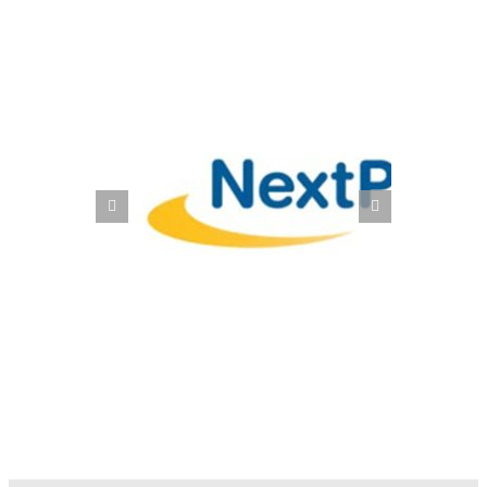
formes,
Scott Sports SA: Zukunftssichere
 SAP Fiori
Supply Chain mit SAP EWM und
S/4HANA Fashion