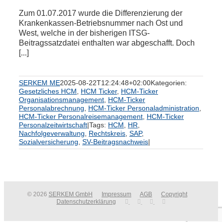
Zum 01.07.2017 wurde die Differenzierung der
Krankenkassen-Betriebsnummer nach Ost und
West, welche in der bisherigen ITSG-
Beitragssatzdatei enthalten war abgeschafft. Doch
[...]
SERKEM ME
2025-08-22T12:24:48+02:00
Kategorien:
Gesetzliches HCM
,
HCM Ticker
,
HCM-Ticker
Organisationsmanagement
,
HCM-Ticker
Personalabrechnung
,
HCM-Ticker Personaladministration
,
HCM-Ticker Personalreisemanagement
,
HCM-Ticker
Personalzeitwirtschaft
|
Tags:
HCM
,
HR
,
Nachfolgeverwaltung
,
Rechtskreis
,
SAP
,
Sozialversicherung
,
SV-Beitragsnachweis
|
© 2026
SERKEM GmbH
Impressum
AGB
Copyright
Datenschutzerklärung