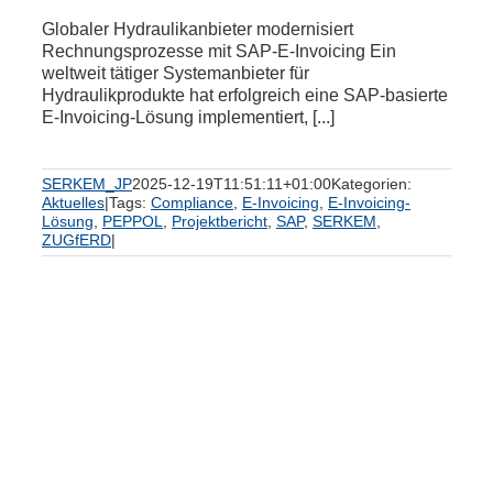
Globaler Hydraulikanbieter modernisiert
Rechnungsprozesse mit SAP-E-Invoicing Ein
weltweit tätiger Systemanbieter für
Hydraulikprodukte hat erfolgreich eine SAP-basierte
E-Invoicing-Lösung implementiert, [...]
SERKEM_JP
2025-12-19T11:51:11+01:00
Kategorien:
Aktuelles
|
Tags:
Compliance
,
E-Invoicing
,
E-Invoicing-
Lösung
,
PEPPOL
,
Projektbericht
,
SAP
,
SERKEM
,
ZUGfERD
|