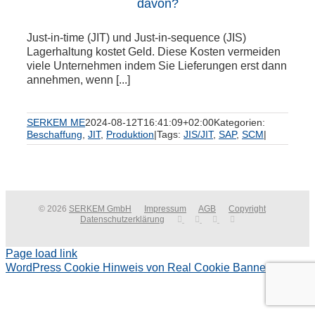
davon?
Just-in-time (JIT) und Just-in-sequence (JIS)
Lagerhaltung kostet Geld. Diese Kosten vermeiden
viele Unternehmen indem Sie Lieferungen erst dann
annehmen, wenn [...]
SERKEM ME
2024-08-12T16:41:09+02:00
Kategorien:
Beschaffung
,
JIT
,
Produktion
|
Tags:
JIS/JIT
,
SAP
,
SCM
|
© 2026
SERKEM GmbH
Impressum
AGB
Copyright
Datenschutzerklärung
Page load link
WordPress Cookie Hinweis von Real Cookie Banner