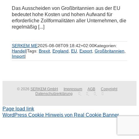
Das Ausscheiden von Großbritannien aus der EU
bedeutet hohe Kosten und hohen Aufwand für
erforderliche Zollformalitäten aller Unternehmen, die
regelmäßig [...]
SERKEM ME
2025-08-08T09:18:42+02:00
Kategorien:
Handel
|
Tags:
Brexit
,
England
,
EU
,
Export
,
Großbritannien
,
Import
|
© 2026
SERKEM GmbH
Impressum
AGB
Copyright
Datenschutzerklärung
Page load link
WordPress Cookie Hinweis von Real Cookie Banner