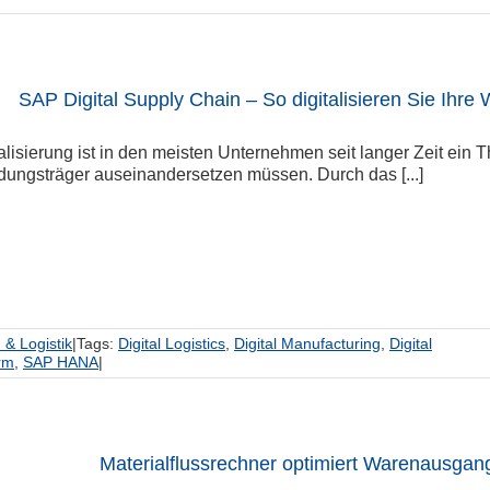
SAP Digital Supply Chain – So digitalisieren Sie Ihre
alisierung ist in den meisten Unternehmen seit langer Zeit ein
dungsträger auseinandersetzen müssen. Durch das [...]
 & Logistik
|
Tags:
Digital Logistics
,
Digital Manufacturing
,
Digital
rm
,
SAP HANA
|
Materialflussrechner optimiert Warenausga