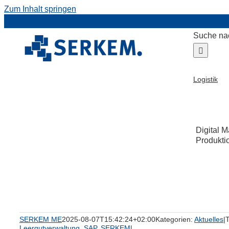
Zum Inhalt springen
Suche na
Logistik
Digital 
Produktio
k
SERKEM ME
2025-08-07T15:42:24+02:00
Kategorien:
Aktuelles
|
Leergutverwaltung
,
SAP
,
SERKEM
|