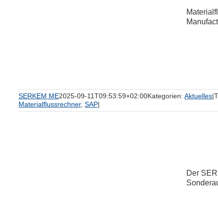
Material
Manufactu
SERKEM ME
2025-09-11T09:53:59+02:00
Kategorien:
Aktuelles
|
T
Materialflussrechner
,
SAP
|
Der SERK
Sonderaus
r