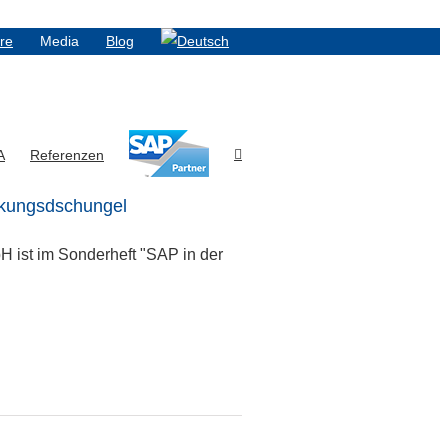
ere
Media
Blog
A
Referenzen
ckungsdschungel
 ist im Sonderheft "SAP in der