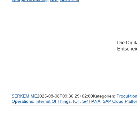
Die Digit
Entschei
SERKEM ME
2025-08-08T09:36:29+02:00
Kategorien:
Produktion
Operations
,
Internet Of Things
,
IOT
,
S/4HANA
,
SAP Cloud Platfo