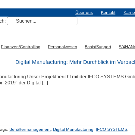
Über uns
Kontakt
Karri
ch:
Finanzen/Controlling
Personalwesen
Basis/Support
S/4HAN
Digital Manufacturing: Mehr Durchblick im Verpa
Manufacturing Unser Projektbericht mit der IFCO SYSTEMS GmbH
n 2019" der Digital [...]
Tags:
Behältermanagement
,
Digital Manufacturing
,
IFCO SYSTEMS
,