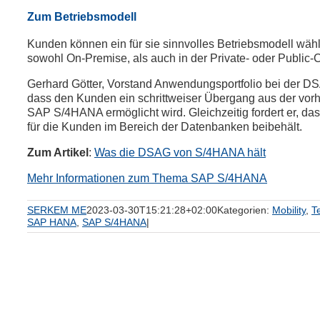
Zum Betriebsmodell
Kunden können ein für sie sinnvolles Betriebsmodell wähl
sowohl On-Premise, als auch in der Private- oder Public-
Gerhard Götter, Vorstand Anwendungsportfolio bei der DSA
dass den Kunden ein schrittweiser Übergang aus der vo
SAP S/4HANA ermöglicht wird. Gleichzeitig fordert er, da
für die Kunden im Bereich der Datenbanken beibehält.
Zum Artikel
:
Was die DSAG von S/4HANA hält
Mehr Informationen zum Thema SAP S/4HANA
SERKEM ME
2023-03-30T15:21:28+02:00
Kategorien:
Mobility
,
T
SAP HANA
,
SAP S/4HANA
|