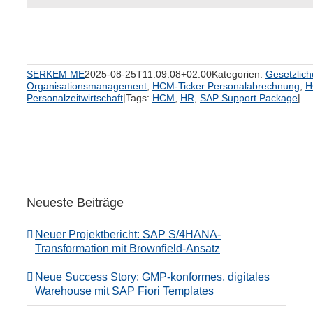
SERKEM ME
2025-08-25T11:09:08+02:00
Kategorien:
Gesetzlic
Organisationsmanagement
,
HCM-Ticker Personalabrechnung
,
H
Personalzeitwirtschaft
|
Tags:
HCM
,
HR
,
SAP Support Package
|
Neueste Beiträge
Neuer Projektbericht: SAP S/4HANA-
Transformation mit Brownfield-Ansatz
Neue Success Story: GMP-konformes, digitales
Warehouse mit SAP Fiori Templates