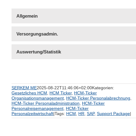
Allgemein
Versorgungsadmin.
Auswertung/Statistik
SERKEM ME
2025-08-22T11:46:06+02:00
Kategorien:
Gesetzliches HCM
,
HCM Ticker
,
HCM-Ticker
Organisationsmanagement
,
HCM-Ticker Personalabrechnung
,
HCM-Ticker Personaladministration
,
HCM-Ticker
Personalreisemanagement
,
HCM-Ticker
Personalzeitwirtschaft
|
Tags:
HCM
,
HR
,
SAP
,
Support Package
|