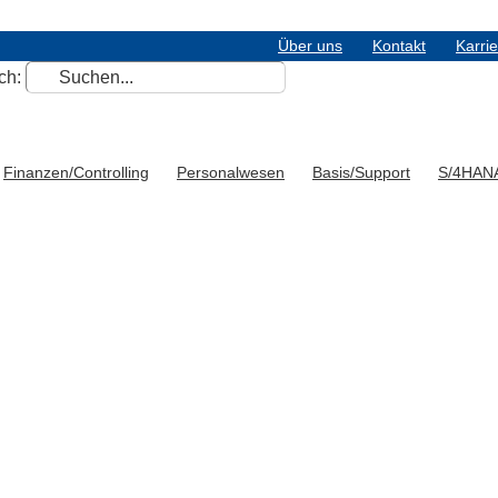
Über uns
Kontakt
Karri
ch:
Finanzen/Controlling
Personalwesen
Basis/Support
S/4HAN