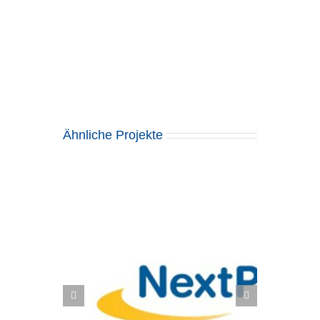
Ähnliche Projekte
formes,
Scott Sports SA: Zukunftssichere
 SAP Fiori
Supply Chain mit SAP EWM und
S/4HANA Fashion