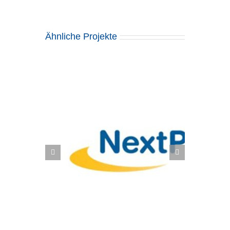
Ähnliche Projekte
formes,
Scott Sports SA: Zukunftssichere
 SAP Fiori
Supply Chain mit SAP EWM und
S/4HANA Fashion