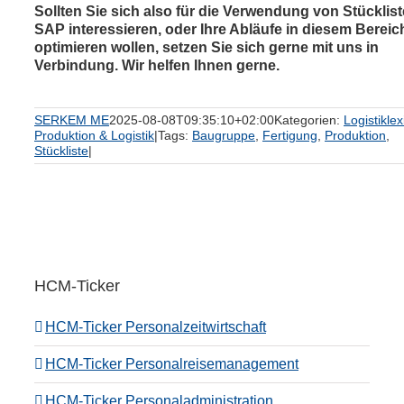
Sollten Sie sich also für die Verwendung von Stücklist
SAP interessieren, oder Ihre Abläufe in diesem Bereic
optimieren wollen, setzen Sie sich gerne mit uns in
Verbindung. Wir helfen Ihnen gerne.
SERKEM ME
2025-08-08T09:35:10+02:00
Kategorien:
Logistikle
Produktion & Logistik
|
Tags:
Baugruppe
,
Fertigung
,
Produktion
,
Stückliste
|
HCM-Ticker
HCM-Ticker Personalzeitwirtschaft
HCM-Ticker Personalreisemanagement
HCM-Ticker Personaladministration