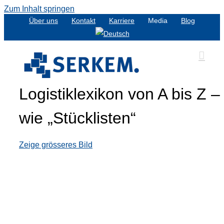
Zum Inhalt springen
Über uns
Kontakt
Karriere
Media
Blog
Logistiklexikon von A bis Z –
wie „Stücklisten“
Zeige grösseres Bild