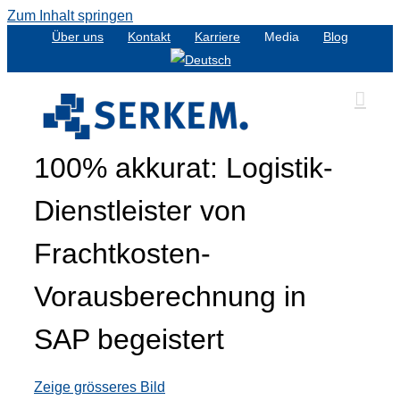
Zum Inhalt springen
Über uns
Kontakt
Karriere
Media
Blog
100% akkurat: Logistik-
Dienstleister von
Frachtkosten-
Vorausberechnung in
SAP begeistert
Zeige grösseres Bild