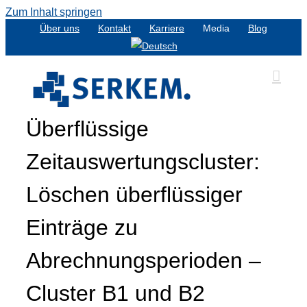
Zum Inhalt springen
Über uns
Kontakt
Karriere
Media
Blog
Überflüssige
Zeitauswertungscluster:
Löschen überflüssiger
Einträge zu
Abrechnungsperioden –
Cluster B1 und B2