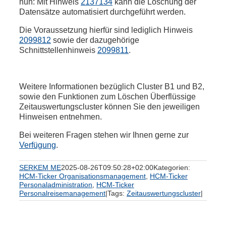
nun: Mit Hinweis
2137134
kann die Löschung der
Datensätze automatisiert durchgeführt werden.
Die Voraussetzung hierfür sind lediglich Hinweis
2099812
sowie der dazugehörige
Schnittstellenhinweis
2099811
.
Weitere Informationen bezüglich Cluster B1 und B2,
sowie den Funktionen zum Löschen Überflüssige
Zeitauswertungscluster können Sie den jeweiligen
Hinweisen entnehmen.
Bei weiteren Fragen stehen wir Ihnen gerne zur
Verfügung
.
SERKEM ME
2025-08-26T09:50:28+02:00
Kategorien:
HCM-Ticker Organisationsmanagement
,
HCM-Ticker
Personaladministration
,
HCM-Ticker
Personalreisemanagement
|
Tags:
Zeitauswertungscluster
|