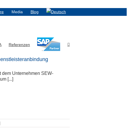
ere
Media
Blog
A
Referenzen
ienstleisteranbindung
 mit dem Unternehmen SEW-
 [...]
|