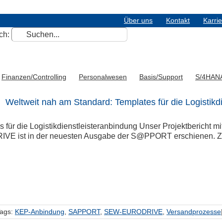
Über uns
Kontakt
Karri
ch:
Finanzen/Controlling
Personalwesen
Basis/Support
S/4HAN
Weltweit nah am Standard: Templates für die Logistikd
s für die Logistikdienstleisteranbindung Unser Projektbericht
E ist in der neuesten Ausgabe der S@PPORT erschienen. Zum
ags:
KEP-Anbindung
,
SAPPORT
,
SEW-EURODRIVE
,
Versandprozesse