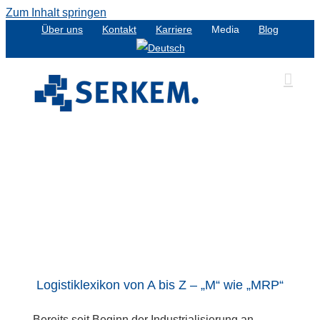
Zum Inhalt springen
Über uns
Kontakt
Karriere
Media
Blog
Logistiklexikon von A bis Z – „M“ wie „MRP“
Bereits seit Beginn der Industrialisierung an