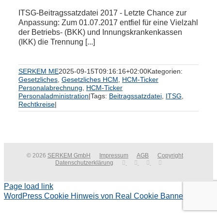
ITSG-Beitragssatzdatei 2017 - Letzte Chance zur
Anpassung: Zum 01.07.2017 entfiel für eine Vielzahl
der Betriebs- (BKK) und Innungskrankenkassen
(IKK) die Trennung [...]
SERKEM ME
2025-09-15T09:16:16+02:00
Kategorien:
Gesetzliches
,
Gesetzliches HCM
,
HCM-Ticker
Personalabrechnung
,
HCM-Ticker
Personaladministration
|
Tags:
Beitragssatzdatei
,
ITSG
,
Rechtkreise
|
© 2026
SERKEM GmbH
Impressum
AGB
Copyright
Datenschutzerklärung
Page load link
WordPress Cookie Hinweis von Real Cookie Banner