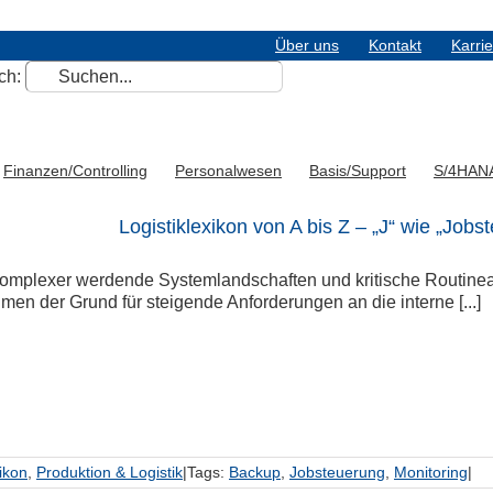
Über uns
Kontakt
Karri
ch:
Finanzen/Controlling
Personalwesen
Basis/Support
S/4HAN
Logistiklexikon von A bis Z – „J“ wie „Jobs
mplexer werdende Systemlandschaften und kritische Routineau
en der Grund für steigende Anforderungen an die interne [...]
xikon
,
Produktion & Logistik
|
Tags:
Backup
,
Jobsteuerung
,
Monitoring
|