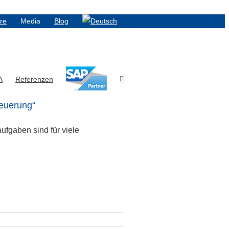
ere
Media
Blog
A
Referenzen
teuerung“
fgaben sind für viele