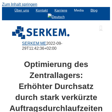
Zum Inhalt springen
Über uns
Kontakt
Karriere
Media
Blog
SERKEM ME
2022-09-
29T11:42:36+02:00
Optimierung des
Zentrallagers:
Erhöhter Durchsatz
durch stark verkürzte
Auftragsdurchlaufzeiten