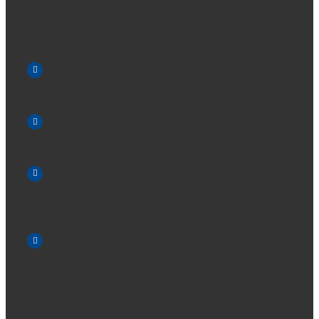
Versandarten (Express/normal) mit
Priorisierung
Dynamische Reaktion auf Vertriebs- und
Logistikdaten
Zusatzdaten wie Serialnummer oder Chargen
sind integrierbar
Erhöhte Liefer- und
Kommissioniergeschwindigkeit bei deutlich
sinkender Fehlerquote
Reduzierte Zeitspanne zwischen
Auftragsannahme und Start der
Kommissionierung