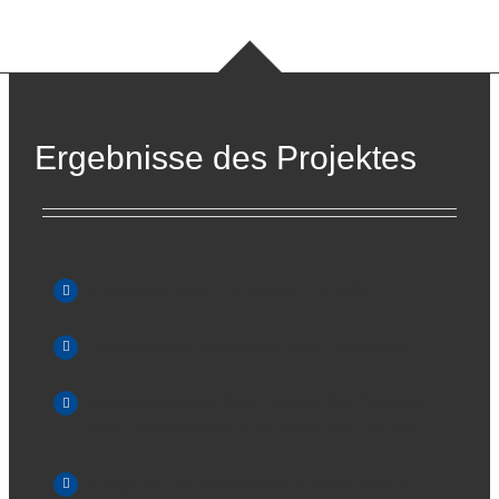
Ergebnisse des Projektes
Integration aller Funktionen ins SAP
Dynamisches Lager vermeidet Engpässe
Ablösung vorhandener manueller Prozesse
durch Systemsteuerung (Bsp. Nachschub)
Integrierte Steuerung von verschiedenen