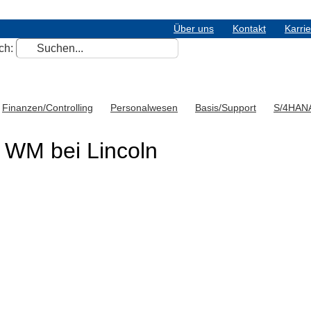
Über uns
Kontakt
Karri
ch:
Finanzen/Controlling
Personalwesen
Basis/Support
S/4HAN
WM bei Lincoln