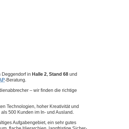
n Deggendorf in
Halle 2, Stand 68
und
AP
-Beratung.
ienabbrecher – wir finden die richtige
en Technologien, hoher Kreativität und
 als 500 Kunden im In- und Ausland.
ltiges Aufgaben­gebiet, ein sehr gutes
m, flache Hierarchien, lang­fristige Sicher­