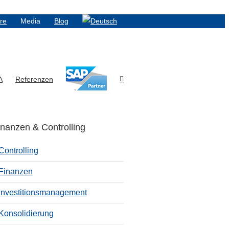
ere
Media
Blog
A
Referenzen
inanzen & Controlling
Controlling
Finanzen
Investitionsmanagement
Konsolidierung