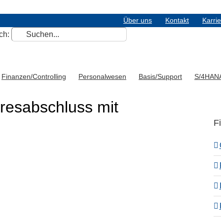
Über uns
Kontakt
Karri
ch:
Finanzen/Controlling
Personalwesen
Basis/Support
S/4HAN
resabschluss mit
F