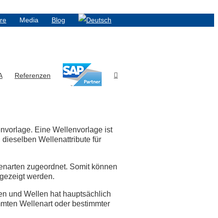
ere
Media
Blog
A
Referenzen
envorlage. Eine Wellenvorlage ist
 dieselben Wellenattribute für
enarten zugeordnet. Somit können
ngezeigt werden.
en und Wellen hat hauptsächlich
mmten Wellenart oder bestimmter