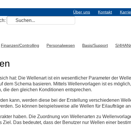
Über uns
Kontakt
Karri
ch:
Finanzen/Controlling
Personalwesen
Basis/Support
S/4HAN
gen
sich hat: Die Wellenart ist ein wesentlicher Parameter der Well
auf dem Schema basieren. Mittels Wellenvorlagen ist es möglich,
 die den gleichen Konditionen entsprechen.
en kann, werden diese bei der Erstellung verschiedenen Well
erden. So können beispielsweise alle Wellen für Eilaufträge a
arakter haben. Die Zuordnung von Wellenarten zu Wellenvorlag
 Ziel. Das bedeutet, dass der Benutzer nur Wellen einer besti