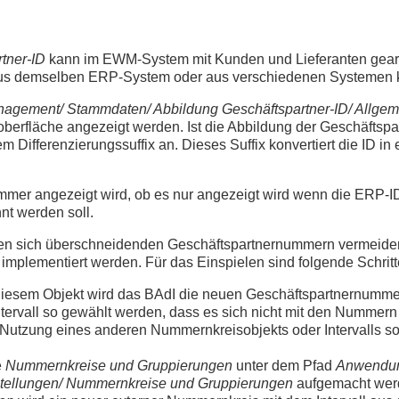
tner-ID
kann im EWM-System mit Kunden und Lieferanten gearb
aus demselben ERP-System oder aus verschiedenen Systemen
gement/ Stammdaten/ Abbildung Geschäftspartner-ID/ Allgem
erfläche angezeigt werden. Ist die Abbildung der Geschäftspart
ifferenzierungssuffix an. Dieses Suffix konvertiert die ID in 
mmer angezeigt wird, ob es nur angezeigt wird wenn die ERP-ID 
nt werden soll.
en sich überschneidenden Geschäftspartnernummern vermeide
lementiert werden. Für das Einspielen sind folgende Schritte
diesem Objekt wird das BAdI die neuen Geschäftspartnernumm
Intervall so gewählt werden, dass es sich nicht mit den Nummer
ie Nutzung eines anderen Nummernkreisobjekts oder Intervalls s
e
Nummernkreise und Gruppierungen
unter dem Pfad
Anwendun
stellungen/ Nummernkreise und Gruppierungen
aufgemacht wer