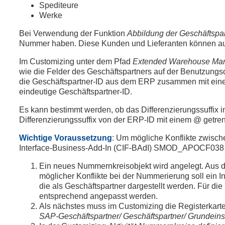
Spediteure
Werke
Bei Verwendung der Funktion
Abbildung der Geschäftspar
Nummer haben. Diese Kunden und Lieferanten können 
Im Customizing unter dem Pfad
Extended Warehouse Mana
wie die Felder des Geschäftspartners auf der Benutzungsob
die Geschäftspartner-ID aus dem ERP zusammen mit einem D
eindeutige Geschäftspartner-ID.
Es kann bestimmt werden, ob das Differenzierungssuffix i
Differenzierungssuffix von der ERP-ID mit einem @ getren
Wichtige Voraussetzung
:
Um mögliche Konflikte zwisch
Interface-Business-Add-In (CIF-BAdI) SMOD_APOCF038 imp
Ein neues Nummernkreisobjekt wird angelegt. Aus 
möglicher Konflikte bei der Nummerierung soll ein 
die als Geschäftspartner dargestellt werden. Für d
entsprechend angepasst werden.
Als nächstes muss im Customizing die Registerkart
SAP-Geschäftspartner/ Geschäftspartner/ Grundein