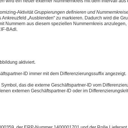
ren
wird ein neuer externer Nummernkreis mit dem Intervall au
omizing-Aktivität
Gruppierungen definieren und Nummernkreis
 Ankreuzfeld „Ausblenden“ zu markieren. Dadurch wird die Grup
 mit Nummern aus diesem speziellen Nummernkreis anzulegen, 
CIF-BAdI.
bbildung aktiviert.
häftspartner-ID immer mit dem Differenzierungssuffix angezeigt.
 Symbol, das die externe Geschäftspartner-ID vom Differenzieru
denen externen Geschäftspartner-ID oder im Differenzierungsk
000000359, der ERP-Nummer 1400001701 und der Rolle Liefera