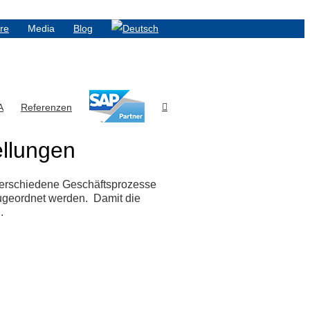
ere
Media
Blog
A
Referenzen
llungen
 verschiedene Geschäftsprozesse
zugeordnet werden. Damit die
.