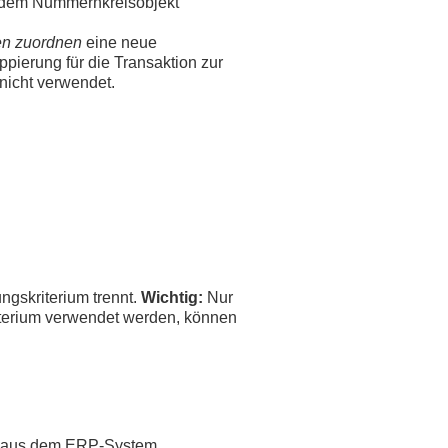
s dem Nummernkreisobjekt
en zuordnen
eine neue
pierung für die Transaktion zur
nicht verwendet.
ngskriterium trennt.
Wichtig:
Nur
riterium verwendet werden, können
nt aus dem ERP-System