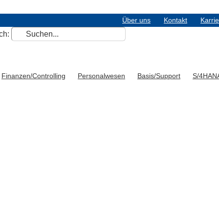
Über uns
Kontakt
Karri
ch:
Finanzen/Controlling
Personalwesen
Basis/Support
S/4HAN