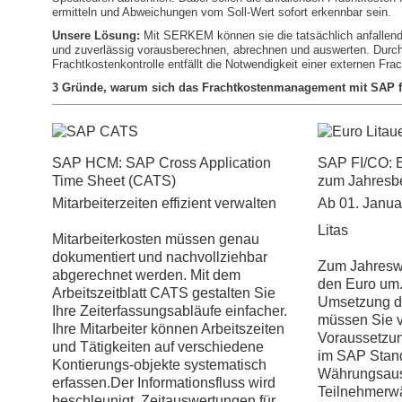
ermitteln und Abweichungen vom Soll-Wert sofort erkennbar sein.
Unsere Lösung:
Mit SERKEM können sie die tatsächlich anfallend
und zuverlässig vorausberechnen, abrechnen und auswerten. Durch d
Frachtkostenkontrolle entfällt die Notwendigkeit einer externen Fr
3 Gründe, warum sich das Frachtkostenmanagement mit SAP fü
SAP HCM: SAP Cross Application
SAP FI/CO: E
Time Sheet (CATS)
zum Jahresb
Mitarbeiterzeiten effizient verwalten
Ab 01. Januar
Litas
Mitarbeiterkosten müssen genau
dokumentiert und nachvollziehbar
Zum Jahreswe
abgerechnet werden.
Mit dem
den Euro um.
Arbeitszeitblatt CATS gestalten Sie
Umsetzung d
Ihre Zeiterfassungsabläufe einfacher.
müssen Sie 
Ihre Mitarbeiter können Arbeitszeiten
Voraussetzun
und Tätigkeiten auf verschiedene
im SAP Stan
Kontierungs-objekte systematisch
Währungsausw
erfassen.Der Informationsfluss wird
Teilnehmerw
beschleunigt, Zeitauswertungen für