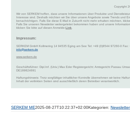
Copyright 
Wir von SERKEM hoffen, dass unsere Informationen über Produkte und Dienstleis
Interesse sind. Deshalb möchten wir Sie über unsere Angebote sowie Trends und E
benachrichtigen. Falls Sie diese E-Mail in Zukunft nicht mehr erhalten möchten, klick
Falls Sie unseren Newsletter weitergeleitet bekommen haben und unsere Information
klicken Sie bitte auf diesen Anmelde-
Link
.
Impressum:
SERKEM GmbH Kollmering 14 94535 Eging am See Tel: +49 (0)8544 97260-0 Fax: +
info@serkem.de
www.serkem.de
Geschäftsführer: Dipl.Inf. (Univ.) Max Eder Registergericht: Amtsgericht Passau Umsa
DE189824691
Haftungshinweis: Trotz sorgfältiger inhaltlicher Kontrolle übernehmen wir keine Haftun
Inhalt der verlinkten Seiten sind ausschließlich deren Betreiber verantwortlich.
SERKEM ME
2025-08-27T10:22:37+02:00
Kategorien:
Newsletter