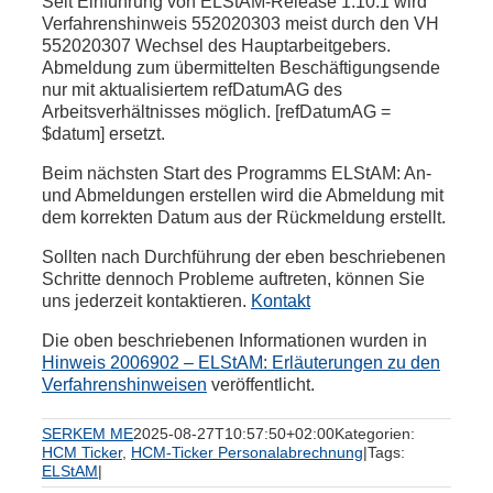
Seit Einführung von ELStAM-Release 1.10.1 wird
Verfahrenshinweis 552020303 meist durch den VH
552020307 Wechsel des Hauptarbeitgebers.
Abmeldung zum übermittelten Beschäftigungsende
nur mit aktualisiertem refDatumAG des
Arbeitsverhältnisses möglich. [refDatumAG =
$datum] ersetzt.
Beim nächsten Start des Programms ELStAM: An-
und Abmeldungen erstellen wird die Abmeldung mit
dem korrekten Datum aus der Rückmeldung erstellt.
Sollten nach Durchführung der eben beschriebenen
Schritte dennoch Probleme auftreten, können Sie
uns jederzeit kontaktieren.
Kontakt
Die oben beschriebenen Informationen wurden in
Hinweis 2006902 – ELStAM: Erläuterungen zu den
Verfahrenshinweisen
veröffentlicht.
SERKEM ME
2025-08-27T10:57:50+02:00
Kategorien:
HCM Ticker
,
HCM-Ticker Personalabrechnung
|
Tags:
ELStAM
|