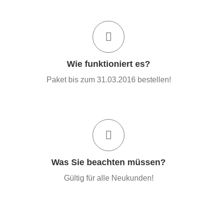
Einfach bestellen!
!
31.03.2016
Angebot gültig bis zum
Pro Kunde ist nur ein Paket bestellbar!
Wie funktioniert es?
Paket bis zum 31.03.2016 bestellen!
Wir haben kein Kleingedrucktes!
20 Projekttage à 8h ergeben einen Preis
!
750€/Projekttag
von nur
Was Sie beachten müssen?
Transparente Aktion für neue Kunden!
Gültig für alle Neukunden!