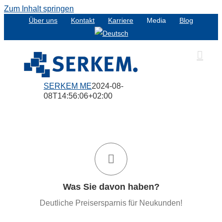
Zum Inhalt springen
Über uns
Kontakt
Karriere
Media
Blog
SERKEM ME
2024-08-
08T14:56:06+02:00
Dienstleistungen zum Sonderpreis
!
93,75€/Stunde
SAP-Dienstleistungen für
Ideal zum Kennenlernen!
Was Sie davon haben?
Testen Sie uns jetzt!
Deutliche Preisersparnis für Neukunden!