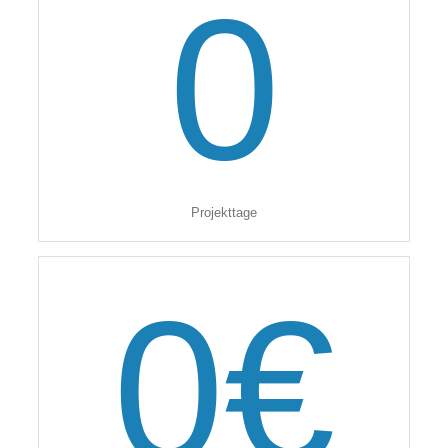
0
Projekttage
0
€